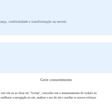
gurança, conformidade e transformação na nuvem.
Gerir consentimento
is até sessões de formação Simu-live e projetos práticos.
 este site ou ao clicar em "Aceitar", concorda com o armazenamento de cookies no
a melhorar a navegação no site, analisar o uso do site e auxiliar os nossos esforços