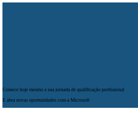
Comece hoje mesmo a sua jornada de qualificação profissional
E abra novas oportunidades com a Microsoft